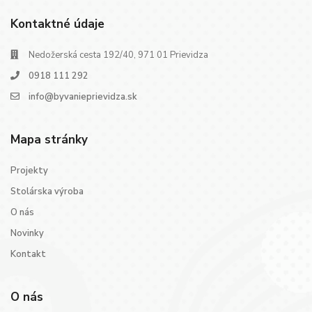
Kontaktné údaje
Nedožerská cesta 192/40, 971 01 Prievidza
0918 111 292
info@byvanieprievidza.sk
Mapa stránky
Projekty
Stolárska výroba
O nás
Novinky
Kontakt
O nás