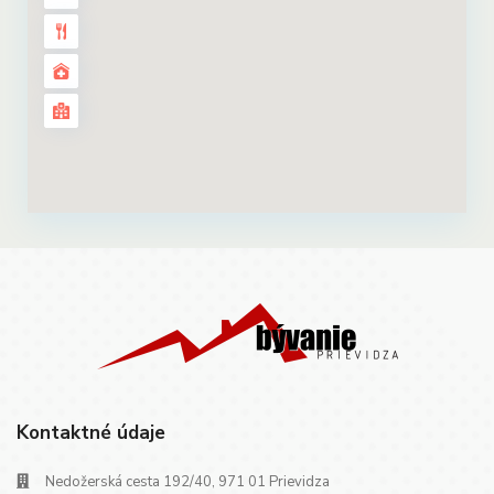
Kontaktné údaje
Nedožerská cesta 192/40, 971 01 Prievidza