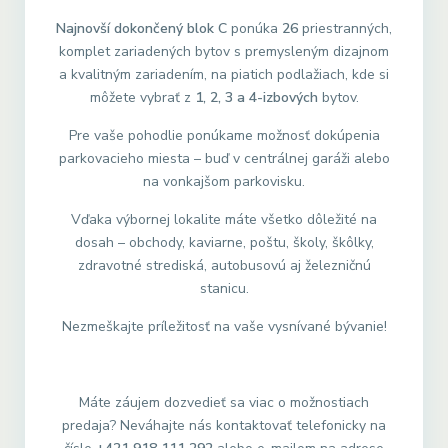
Najnovší dokončený blok C
ponúka
26
priestranných,
komplet zariadených bytov s premysleným dizajnom
a kvalitným zariadením, na piatich podlažiach, kde si
môžete vybrať z
1, 2, 3 a 4-izbových
bytov.
Pre vaše pohodlie ponúkame možnosť dokúpenia
parkovacieho miesta – buď v centrálnej garáži alebo
na vonkajšom parkovisku.
Vďaka výbornej lokalite máte všetko dôležité na
dosah – obchody, kaviarne, poštu, školy, škôlky,
zdravotné strediská, autobusovú aj železničnú
stanicu.
Nezmeškajte príležitosť na vaše vysnívané bývanie!
Máte záujem dozvedieť sa viac o možnostiach
predaja? Neváhajte nás kontaktovať telefonicky na