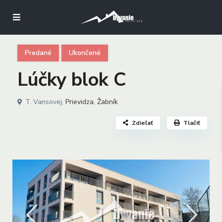
Predané
Ukončené
Lúčky blok C
T. Vansovej,
Prievidza
,
Žabník
Zdieľať
Tlačiť