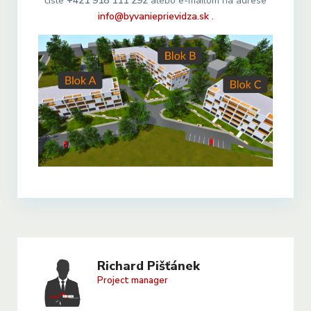
čísle
+421 918 111 292
alebo e-mailom na adrese
info@byvanieprievidza.sk
.
Richard Pišťánek
Project manager