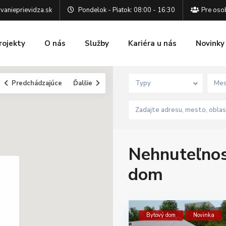
vanieprievidza.sk
Pondelok - Piatok: 08:00 - 16:30
Pre osob
rojekty
O nás
Služby
Kariéra u nás
Novinky
Predchádzajúce
Ďalšie
Typy
Mes
Nehnuteľnos
dom
Bytový dom
Novinka