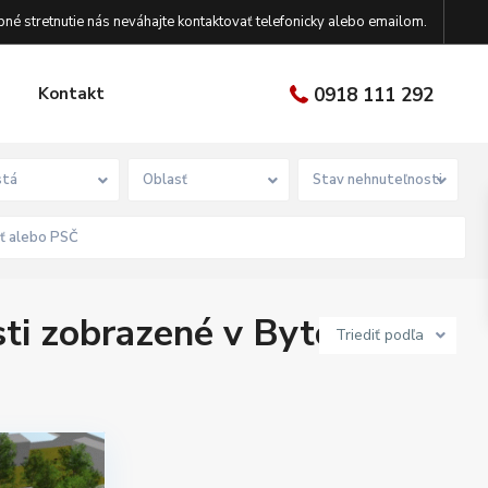
né stretnutie nás neváhajte kontaktovať telefonicky alebo emailom.
Kontakt
0918 111 292
tá
Oblasť
Stav nehnuteľnosti
ti zobrazené v Bytový
Triediť podľa