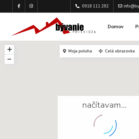
0918 111 292
info@by
Domov
P
Moja poloha
Celá obrazovka
načítavam…