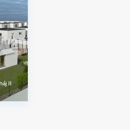
áj II