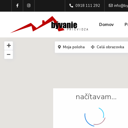
0918 111 292
info@by
Domov
P
Moja poloha
Celá obrazovka
načítavam…