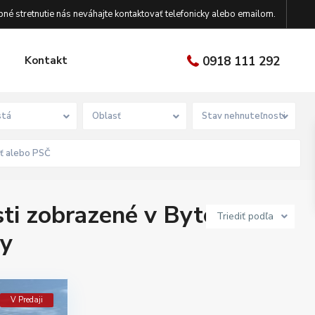
né stretnutie nás neváhajte kontaktovať telefonicky alebo emailom.
Kontakt
0918 111 292
tá
Oblasť
Stav nehnuteľnosti
ti zobrazené v Bytové a
Triediť podľa
my
V Predaji