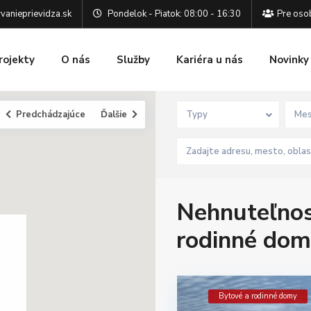
vanieprievidza.sk
Pondelok - Piatok: 08:00 - 16:30
Pre osob
rojekty
O nás
Služby
Kariéra u nás
Novinky
Predchádzajúce
Ďalšie
Typy
Mes
Nehnuteľnos
rodinné do
Bytové a rodinné domy